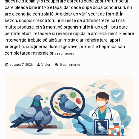
digestie stabilă și o recuperare corectă după zbor. Porumbelul
care pleacă bine într-o etapă, dar cade după două concursuri, nu
are o condiție controlată. Are doar un vârf scurt de formă. În
sezon, scopul crescătorului nu este să administreze cât mai
multe produse, ci să mențină organismul într-un echilibru care
permite efort, refacere și revenire rapidă la antrenament. Fiecare
intervenție trebuie să aibă un motiv clar: rehidratare, aport
energetic, susținerea florei digestive, protecție hepatică sau
completarea mineralelor.
read more
august 7, 2026
Victor
0 comments