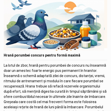
Hrană porumbei concurs pentru formă maximă
La lotul de zbor, hrană pentru porumbeii de concurs nu înseamnă
doar un amestec foarte energic pus permanent în hranitor.
Înseamnă o schemă adaptată zilei de concurs, distanței, vremii,
ritmului de antrenament și modului în care fiecare porumbel se
recuperează. Hrana trebuie să refacă rezervele organismului
după efort, să mențină digestia curată în timpul săptămânii și să
ofere combustibilul necesar în ultimele zile înainte de îmbarcare.
Greșeala care costă cel mai frecvent forma este folosirea
aceleiași rețete de hrană de luni până la îmbarcare. Porumbelul