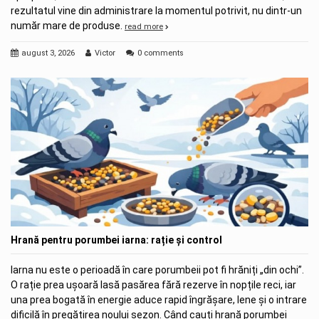
rezultatul vine din administrare la momentul potrivit, nu dintr-un
număr mare de produse.
read more
august 3, 2026
Victor
0 comments
Hrană pentru porumbei iarna: rație și control
Iarna nu este o perioadă în care porumbeii pot fi hrăniți „din ochi”.
O rație prea ușoară lasă pasărea fără rezerve în nopțile reci, iar
una prea bogată în energie aduce rapid îngrășare, lene și o intrare
dificilă în pregătirea noului sezon. Când cauți hrană porumbei