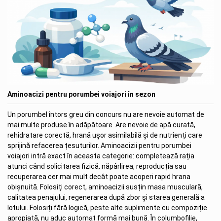
Aminoacizi pentru porumbei voiajori în sezon
Un porumbel întors greu din concurs nu are nevoie automat de
mai multe produse în adăpătoare. Are nevoie de apă curată,
rehidratare corectă, hrană ușor asimilabilă și de nutrienți care
sprijină refacerea țesuturilor. Aminoacizii pentru porumbei
voiajori intră exact în aceasta categorie: completează rația
atunci când solicitarea fizică, năpârlirea, reproducția sau
recuperarea cer mai mult decât poate acoperi rapid hrana
obișnuită. Folosiți corect, aminoacizii susțin masa musculară,
calitatea penajului, regenerarea după zbor și starea generală a
lotului. Folosiți fără logică, peste alte suplimente cu compoziție
apropiată, nu aduc automat formă mai bună. În columbofilie,