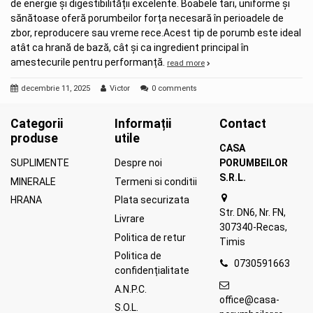
de energie și digestibilității excelente. Boabele tari, uniforme și
sănătoase oferă porumbeilor forța necesară în perioadele de
zbor, reproducere sau vreme rece.Acest tip de porumb este ideal
atât ca hrană de bază, cât și ca ingredient principal în
amestecurile pentru performanță.
read more
decembrie 11, 2025
Victor
0 comments
Categorii
Informații
Contact
produse
utile
CASA
SUPLIMENTE
Despre noi
PORUMBEILOR
S.R.L.
MINERALE
Termeni si conditii
HRANA
Plata securizata
Str. DN6, Nr. FN,
Livrare
307340-Recas,
Politica de retur
Timis
Politica de
0730591663
confidențialitate
A.N.P.C.
office@casa-
S.O.L.