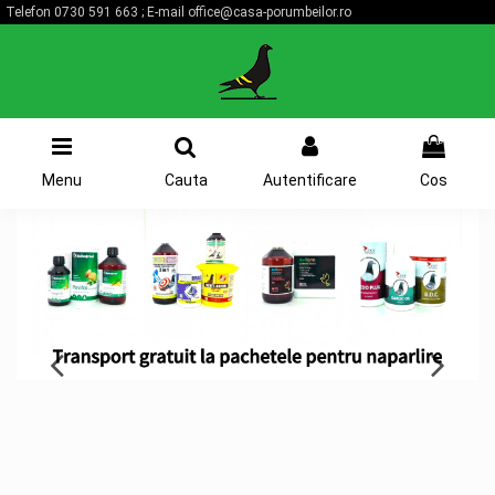
Telefon
0730 591 663
; E-mail
office@casa-porumbeilor.ro
0
Menu
Cauta
Autentificare
Cos