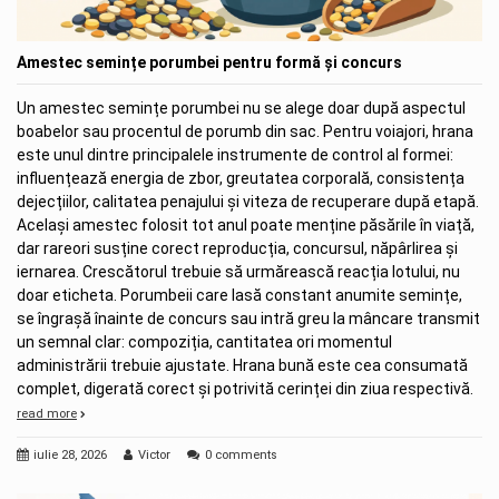
Amestec semințe porumbei pentru formă și concurs
Un amestec semințe porumbei nu se alege doar după aspectul
boabelor sau procentul de porumb din sac. Pentru voiajori, hrana
este unul dintre principalele instrumente de control al formei:
influențează energia de zbor, greutatea corporală, consistența
dejecțiilor, calitatea penajului și viteza de recuperare după etapă.
Același amestec folosit tot anul poate menține păsările în viață,
dar rareori susține corect reproducția, concursul, năpârlirea și
iernarea. Crescătorul trebuie să urmărească reacția lotului, nu
doar eticheta. Porumbeii care lasă constant anumite semințe,
se îngrașă înainte de concurs sau intră greu la mâncare transmit
un semnal clar: compoziția, cantitatea ori momentul
administrării trebuie ajustate. Hrana bună este cea consumată
complet, digerată corect și potrivită cerinței din ziua respectivă.
read more
iulie 28, 2026
Victor
0 comments