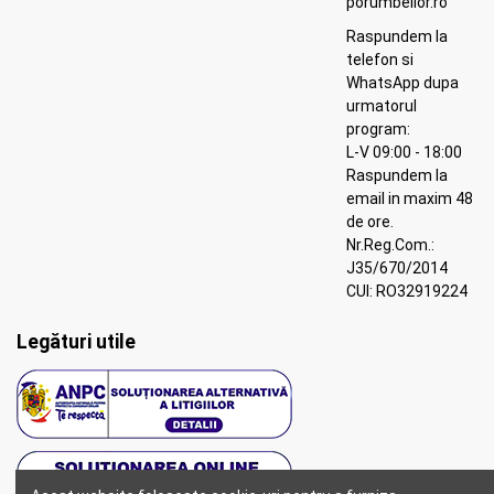
porumbeilor.ro
Raspundem la
telefon si
WhatsApp dupa
urmatorul
program:
L-V 09:00 - 18:00
Raspundem la
email in maxim 48
de ore.
Nr.Reg.Com.:
J35/670/2014
CUI: RO32919224
Legături utile