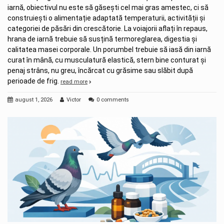
iarnă, obiectivul nu este să găsești cel mai gras amestec, ci să
construiești o alimentație adaptată temperaturii, activității și
categoriei de păsări din crescătorie. La voiajorii aflați în repaus,
hrana de iarnă trebuie să susțină termoreglarea, digestia și
calitatea masei corporale. Un porumbel trebuie să iasă din iarnă
curat în mână, cu musculatură elastică, stern bine conturat și
penaj strâns, nu greu, încărcat cu grăsime sau slăbit după
perioade de frig.
read more
august 1, 2026
Victor
0 comments