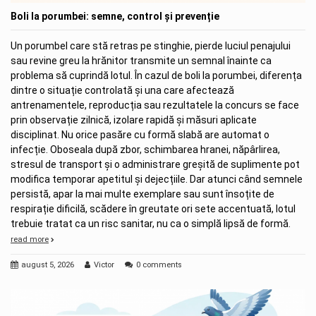
Boli la porumbei: semne, control și prevenție
Un porumbel care stă retras pe stinghie, pierde luciul penajului
sau revine greu la hrănitor transmite un semnal înainte ca
problema să cuprindă lotul. În cazul de boli la porumbei, diferența
dintre o situație controlată și una care afectează
antrenamentele, reproducția sau rezultatele la concurs se face
prin observație zilnică, izolare rapidă și măsuri aplicate
disciplinat. Nu orice pasăre cu formă slabă are automat o
infecție. Oboseala după zbor, schimbarea hranei, năpârlirea,
stresul de transport și o administrare greșită de suplimente pot
modifica temporar apetitul și dejecțiile. Dar atunci când semnele
persistă, apar la mai multe exemplare sau sunt însoțite de
respirație dificilă, scădere în greutate ori sete accentuată, lotul
trebuie tratat ca un risc sanitar, nu ca o simplă lipsă de formă.
read more
august 5, 2026
Victor
0 comments