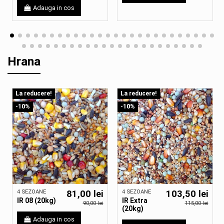
Adauga in cos
Hrana
La reducere!
La reducere!
-10%
-10%
4 SEZOANE
81,00 lei
4 SEZOANE
103,50 lei
IR 08 (20kg)
IR Extra
90,00 lei
115,00 lei
(20kg)
Adauga in cos