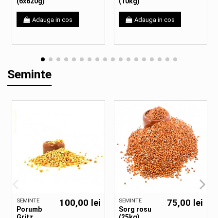
(6x620g)
(10kg)
Adauga in cos
Adauga in cos
Seminte
SEMINTE
100,00 lei
SEMINTE
75,00 lei
Porumb
Sorg rosu
Gritz
(25kg)