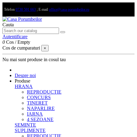
Telefon
0730 591 663
; E-mail
office@casa-porumbeilor.ro
Cauta
Autentificare
0
Cos
/
Empty
Cos de cumparaturi
×
Nu mai sunt produse in cosul tau
Despre noi
Produse
HRANA
REPRODUCTIE
CONCURS
TINERET
NAPARLIRE
IARNA
4 SEZOANE
SEMINTE
SUPLIMENTE
REPRODUCTIE