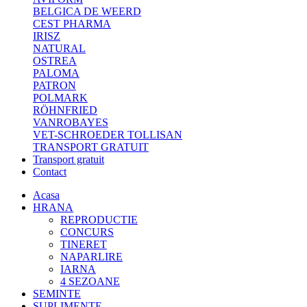
BELGICA DE WEERD
CEST PHARMA
IRISZ
NATURAL
OSTREA
PALOMA
PATRON
POLMARK
RÖHNFRIED
VANROBAYES
VET-SCHROEDER TOLLISAN
TRANSPORT GRATUIT
Transport gratuit
Contact
Acasa
HRANA
REPRODUCTIE
CONCURS
TINERET
NAPARLIRE
IARNA
4 SEZOANE
SEMINTE
SUPLIMENTE