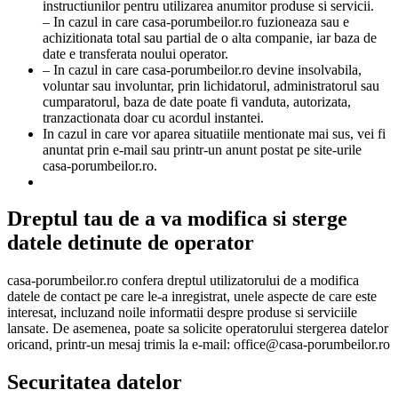
instructiunilor pentru utilizarea anumitor produse si servicii.
– In cazul in care casa-porumbeilor.ro fuzioneaza sau e
achizitionata total sau partial de o alta companie, iar baza de
date e transferata noului operator.
– In cazul in care casa-porumbeilor.ro devine insolvabila,
voluntar sau involuntar, prin lichidatorul, administratorul sau
cumparatorul, baza de date poate fi vanduta, autorizata,
tranzactionata doar cu acordul instantei.
In cazul in care vor aparea situatiile mentionate mai sus, vei fi
anuntat prin e-mail sau printr-un anunt postat pe site-urile
casa-porumbeilor.ro.
Dreptul tau de a va modifica si sterge
datele detinute de operator
casa-porumbeilor.ro confera dreptul utilizatorului de a modifica
datele de contact pe care le-a inregistrat, unele aspecte de care este
interesat, incluzand noile informatii despre produse si serviciile
lansate. De asemenea, poate sa solicite operatorului stergerea datelor
oricand, printr-un mesaj trimis la e-mail: office@casa-porumbeilor.ro
Securitatea datelor