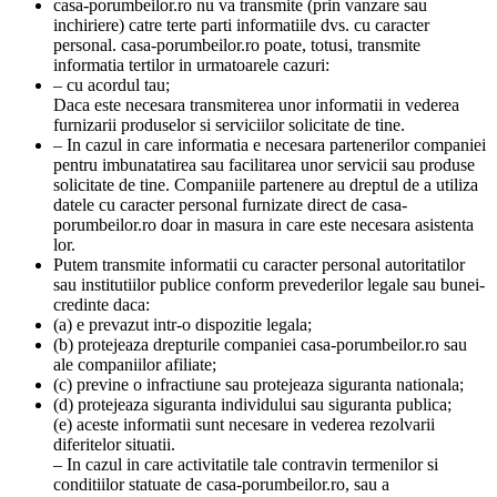
casa-porumbeilor.ro nu va transmite (prin vanzare sau
inchiriere) catre terte parti informatiile dvs. cu caracter
personal. casa-porumbeilor.ro poate, totusi, transmite
informatia tertilor in urmatoarele cazuri:
– cu acordul tau;
Daca este necesara transmiterea unor informatii in vederea
furnizarii produselor si serviciilor solicitate de tine.
– In cazul in care informatia e necesara partenerilor companiei
pentru imbunatatirea sau facilitarea unor servicii sau produse
solicitate de tine. Companiile partenere au dreptul de a utiliza
datele cu caracter personal furnizate direct de casa-
porumbeilor.ro doar in masura in care este necesara asistenta
lor.
Putem transmite informatii cu caracter personal autoritatilor
sau institutiilor publice conform prevederilor legale sau bunei-
credinte daca:
(a) e prevazut intr-o dispozitie legala;
(b) protejeaza drepturile companiei casa-porumbeilor.ro sau
ale companiilor afiliate;
(c) previne o infractiune sau protejeaza siguranta nationala;
(d) protejeaza siguranta individului sau siguranta publica;
(e) aceste informatii sunt necesare in vederea rezolvarii
diferitelor situatii.
– In cazul in care activitatile tale contravin termenilor si
conditiilor statuate de casa-porumbeilor.ro, sau a