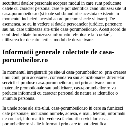
securitatii datelor personale acopera modul in care sunt prelucrate
datele cu caracter personal care te pot identifica cand utilizezi site-ul
casa-porumbeilor.ro (si toate sub-brandurile acestuia existente in
momentul incheierii acestui acord precum si cele viitoare). De
asemenea, se au in vedere si datele persoanelor juridice, partenere
sau nu, care utilizeaza site-urile casa-porumbeilor.ro. Acest acord de
confidentialitate furnizeaza informatii referitoare la `cookie`,
utilizarea lor de catre terti si modul de dezactivare.
Informatii generale colectate de casa-
porumbeilor.ro
In momentul inregistrarii pe site-ul casa-porumbeilor.ro, prin crearea
unui cont, prin accesarea, comandarea sau achizitionarea diferitelor
servicii si produse casa-porumbeilor.ro, ori prin activarea unor
materiale promotionale sau publicitare, casa-porumbeilor.ro va
prelucra informatii cu caracter personal de natura sa identifice o
anumita persoana.
In unele zone ale site-ului, casa-porumbeilor.ro iti cere sa furnizezi
date personale, incluzand numele, adresa, e-mail, telefon, informatii
de contact, informatii in vederea facturarii serviciilor casa-
porumbeilor.ro si alte informatii prin care te pot identifica.