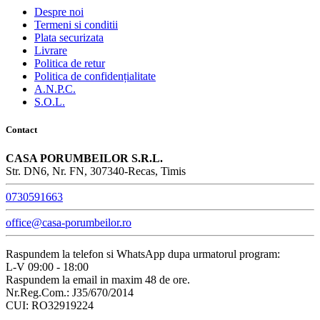
Despre noi
Termeni si conditii
Plata securizata
Livrare
Politica de retur
Politica de confidențialitate
A.N.P.C.
S.O.L.
Contact
CASA PORUMBEILOR S.R.L.
Str. DN6, Nr. FN, 307340-Recas, Timis
0730591663
office@casa-porumbeilor.ro
Raspundem la telefon si WhatsApp dupa urmatorul program:
L-V 09:00 - 18:00
Raspundem la email in maxim 48 de ore.
Nr.Reg.Com.: J35/670/2014
CUI: RO32919224