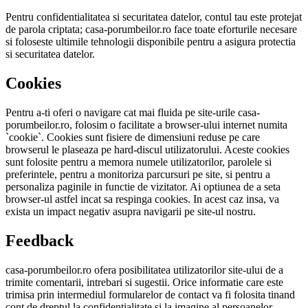
Pentru confidentialitatea si securitatea datelor, contul tau este protejat
de parola criptata; casa-porumbeilor.ro face toate eforturile necesare
si foloseste ultimile tehnologii disponibile pentru a asigura protectia
si securitatea datelor.
Cookies
Pentru a-ti oferi o navigare cat mai fluida pe site-urile casa-
porumbeilor.ro, folosim o facilitate a browser-ului internet numita
`cookie`. Cookies sunt fisiere de dimensiuni reduse pe care
browserul le plaseaza pe hard-discul utilizatorului. Aceste cookies
sunt folosite pentru a memora numele utilizatorilor, parolele si
preferintele, pentru a monitoriza parcursuri pe site, si pentru a
personaliza paginile in functie de vizitator. Ai optiunea de a seta
browser-ul astfel incat sa respinga cookies. In acest caz insa, va
exista un impact negativ asupra navigarii pe site-ul nostru.
Feedback
casa-porumbeilor.ro ofera posibilitatea utilizatorilor site-ului de a
trimite comentarii, intrebari si sugestii. Orice informatie care este
trimisa prin intermediul formularelor de contact va fi folosita tinand
cont de dreptul la confidentialitate si la imagine al persoanelor.