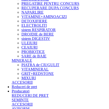
PREGATIRE PENTRU CONCURS
RECUPERARE DUPA CONCURS
NAPARLIRE
VITAMINE+AMINOACIZI
DETOXIFIERE
ELECTROLITI
sistem RESPIRATOR
DROJDIE de BERE
sistem DIGESTIV
ULEIURI
CEAIURI
PROBIOTICE
SARE de BAIE
MINERALE
PIATRA de CIUGULIT
VITAMINERAL
GRIT+REDSTONE
MIXURI
ACCESORII
Reduceri de pret
Producatori
REDUCERI DE PRET
SEMINTE
ACCESORII
AVIFORM