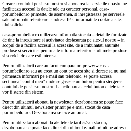
Crearea contului pe site-ul nostru si abonarea la serviciile noastre ne
faciliteaza accesul la datele tale cu caracter personal. casa-
porumbeilor.ro primeste, de asemenea, si inregistreaza pe serverele
sale informatii referitoare la adresa IP si informatiile cookie a site-
ului solicitat.
casa-porumbeilor.ro utilizeaza informatia stocata – detaliile furnizate
de tine la inregistrare si activitatea desfasurata pe site-ul nostru – in
scopul de a facilita accesul la acest site, de a imbunatati anumite
produse si servicii si pentru a te informa referitor la ultimele produse
si servicii de care esti interesat.
Pentru utilizatorii care au facut cumparaturi pe www.casa-
porumbeilor.ro sau au creat un cont pe acest site si doresc sa nu mai
primeasca informari pe e-mail sau telefonic, se poate accesa
sectiunea “contul meu” unde se gaseste un buton pentru stergerea
contului de pe site-ul nostru. La actionarea acelui buton datele tale
vor fi sterse din sistem.
Pentru utilizatorii abonati la newsletter, dezabonarea se poate face
direct din ultimul newsletter primit pe e-mail stocat de casa-
porumbeilor.ro. Dezabonarea se face automat.
Pentru utilizatorii abonati la alertele de tarif si/sau stocuri,
dezabonarea se poate face direct din ultimul e-mail primit pe adresa