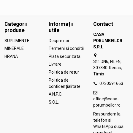
Categorii
Informații
Contact
produse
utile
CASA
SUPLIMENTE
Despre noi
PORUMBEILOR
S.R.L.
MINERALE
Termeni si conditii
HRANA
Plata securizata
Str. DN6, Nr. FN,
Livrare
307340-Recas,
Politica de retur
Timis
Politica de
0730591663
confidențialitate
A.N.P.C.
office@casa-
S.O.L.
porumbeilor.ro
Raspundem la
telefon si
WhatsApp dupa
urmatorul