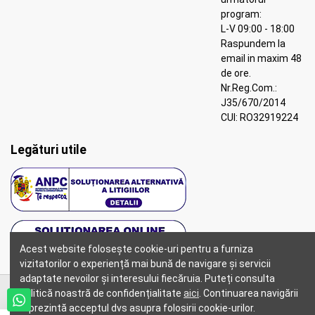
program:
L-V 09:00 - 18:00
Raspundem la
email in maxim 48
de ore.
Nr.Reg.Com.:
J35/670/2014
CUI: RO32919224
Legături utile
Acest website folosește cookie-uri pentru a furniza
vizitatorilor o experiență mai bună de navigare și servicii
adaptate nevoilor și interesului fiecăruia. Puteți consulta
politică noastră de confidențialitate
aici
. Continuarea navigării
reprezintă acceptul dvs asupra folosirii cookie-urilor.