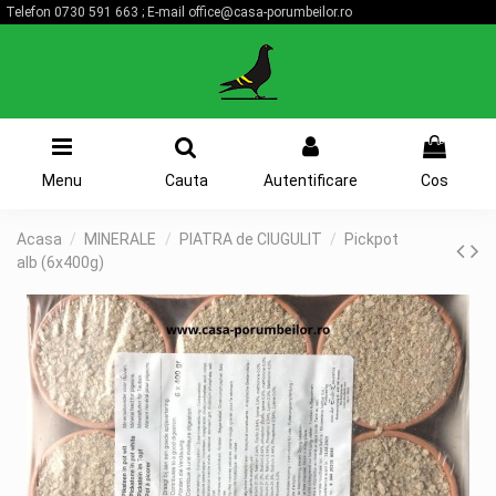
Telefon
0730 591 663
; E-mail
office@casa-porumbeilor.ro
0
Menu
Cauta
Autentificare
Cos
Acasa
MINERALE
PIATRA de CIUGULIT
Pickpot
alb (6x400g)