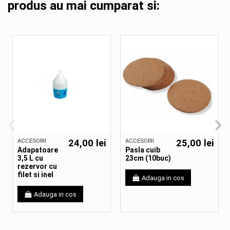
produs au mai cumparat si:
ACCESORII
24,00 lei
ACCESORII
25,00 lei
Adapatoare
Pasla cuib
3,5 L cu
23cm (10buc)
rezervor cu
filet si inel
Adauga in cos
Adauga in cos