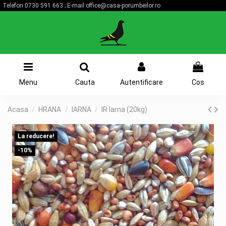
Telefon
0730 591 663
; E-mail
office@casa-porumbeilor.ro
0
Menu
Cauta
Autentificare
Cos
Acasa
HRANA
IARNA
IR Iarna (20kg)
La reducere!
-10%