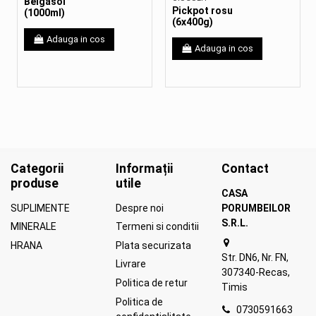
Belgasol
Pickpot rosu
(1000ml)
(6x400g)
Adauga in cos
Adauga in cos
Categorii
Informații
Contact
produse
utile
CASA
SUPLIMENTE
Despre noi
PORUMBEILOR
S.R.L.
MINERALE
Termeni si conditii
HRANA
Plata securizata
Str. DN6, Nr. FN,
Livrare
307340-Recas,
Politica de retur
Timis
Politica de
0730591663