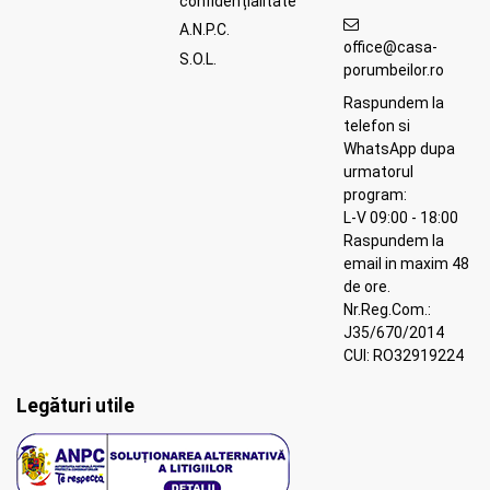
confidențialitate
A.N.P.C.
office@casa-
S.O.L.
porumbeilor.ro
Raspundem la
telefon si
WhatsApp dupa
urmatorul
program:
L-V 09:00 - 18:00
Raspundem la
email in maxim 48
de ore.
Nr.Reg.Com.:
J35/670/2014
CUI: RO32919224
Legături utile